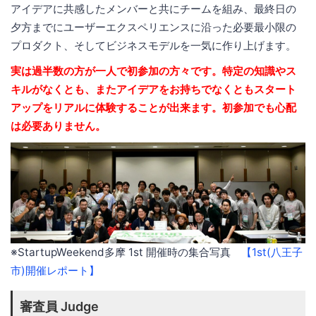
アイデアに共感したメンバーと共にチームを組み、最終日の
夕方までにユーザーエクスペリエンスに沿った必要最小限の
プロダクト、そしてビジネスモデルを一気に作り上げます。
実は過半数の方が一人で初参加の方々です。特定の知識やス
キルがなくとも、またアイデアをお持ちでなくともスタート
アップをリアルに体験することが出来ます。初参加でも心配
は必要ありません。
※StartupWeekend多摩 1st 開催時の集合写真
【1st(八王子
市)開催レポート】
審査員 Judge