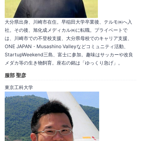
大分県出身、川崎市在住。早稲田大学卒業後、テルモ㈱へ入
社。その後、旭化成メディカル㈱に転職。プライベートで
は、川崎市での不登校支援、大分県母校でのキャリア支援、
ONE JAPAN・Musashino Valleyなどコミュニティ活動、
StartupWeekend三島、富士に参加。趣味はサッカーや改良
メダカ等の生き物飼育。座右の銘は「ゆっくり急げ」。
服部 聖彦
東京工科大学