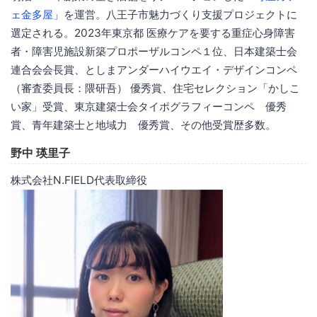
ェ金多屋」
を運営。八王子市魅力づくり支援プロジェクトに
選定される。2023年東京都 医療ケアを要する重症心身障害
者・障害児施設新築プロポーザルコンペ１位、日本建築士会
連合会会長賞、としまアンダーハイウエイ・デザインコンペ
（審査委員長：隈研吾） 優秀賞、住宅セレクション「かしこ
い家」受賞、東京建築士会タイポグラフィーコンペ 優秀
賞、青年建築士と地域力 優秀賞、その他受賞歴多数。
野中 瑛里子
株式会社N.FIELD代表取締役