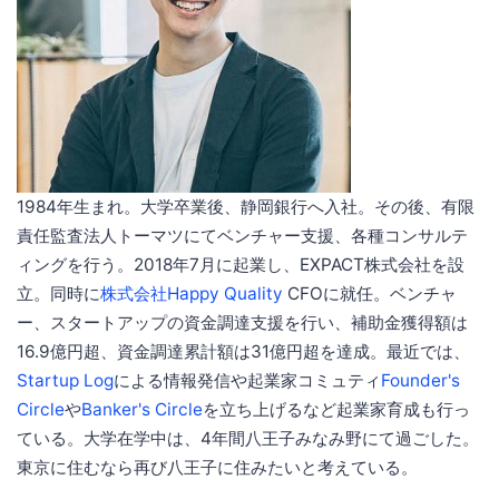
1984年生まれ。大学卒業後、静岡銀行へ入社。その後、有限
責任監査法人トーマツにてベンチャー支援、各種コンサルテ
ィングを行う。2018年7月に起業し、EXPACT株式会社を設
立。同時に
株式会社Happy Quality
CFOに就任。ベンチャ
ー、スタートアップの資金調達支援を行い、補助金獲得額は
16.9億円超、資金調達累計額は31億円超を達成。最近では、
Startup Log
による情報発信や起業家コミュティ
Founder's
Circle
や
Banker's Circle
を立ち上げるなど起業家育成も行っ
ている。大学在学中は、4年間八王子みなみ野にて過ごした。
東京に住むなら再び八王子に住みたいと考えている。