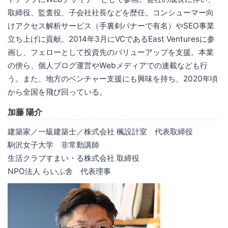
取締役、監査役、子会社社長などを歴任。コンシューマー向
けアクセス解析サービス（手裏剣バナーで有名）やSEO事業
立ち上げに貢献。2014年3月にVCであるEast Venturesに参
画し、フェローとして投資先のバリューアップを支援。本業
の傍ら、個人ブログ運営やWebメディアでの連載なども行
う。また、地方のベンチャー支援にも興味を持ち、2020年頃
から全国を飛び回っている。
加藤 陽介
建築家／一級建築士／株式会社 楓設計室 代表取締役
駒沢女子大学 非常勤講師
生活クラブすまい・る株式会社 取締役
NPO法人 らいふ舎 代表理事