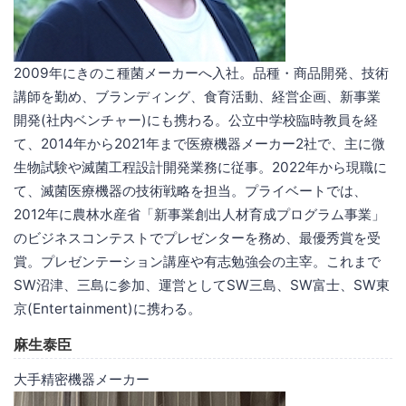
2009年にきのこ種菌メーカーへ入社。品種・商品開発、技術
講師を勤め、ブランディング、食育活動、経営企画、新事業
開発(社内ベンチャー)にも携わる。公立中学校臨時教員を経
て、2014年から2021年まで医療機器メーカー2社で、主に微
生物試験や滅菌工程設計開発業務に従事。2022年から現職に
て、滅菌医療機器の技術戦略を担当。プライベートでは、
2012年に農林水産省「新事業創出人材育成プログラム事業」
のビジネスコンテストでプレゼンターを務め、最優秀賞を受
賞。プレゼンテーション講座や有志勉強会の主宰。これまで
SW沼津、三島に参加、運営としてSW三島、SW富士、SW東
京(Entertainment)に携わる。
麻生泰臣
大手精密機器メーカー