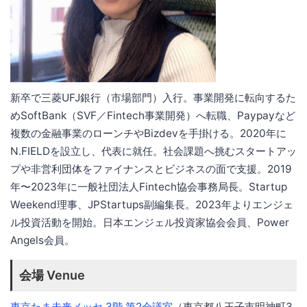
新卒で三菱UFJ銀行（市場部門）入行。事業開発に転向するた
めSoftBank（SVF／Fintech事業開発）へ転職、Paypayなど
複数の金融事業のローンチやBizdevを手掛ける。2020年に
N.FIELDを設立し、代表に就任。社会課題へ挑むスタートアッ
プや非営利団体をファイナンスとビジネスの面で支援。2019
年〜2023年に一般社団法人Fintech協会事務局長。Startup
Weekend理事、JPStartups副編集長。2023年よりエンジェ
ル投資活動を開始。日本エンジェル投資家協会会員、Power
Angels会員。
会場 Venue
東京たま未来メッセ 3階 第2会議室
（東京都八王子市明神町3